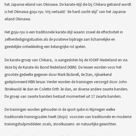
het Japanse eiland van Okinawa. De karate-stijl die bij Chikara getraind wordt
is het Okinawa goju-ryu. Vrij vertaald: ‘de hard-zacht-stijl’ van het Japanse
eiland Okinawa.
Het goju-ryu is een traditionele karate-stijl waarin zowel de effectiviteit in
zelfverdedigingsituaties als de positieve bijdrage aan lichamelijke en
geestelijke ontwikkeling een belangrijke rol spelen.
De karate-groep van Chikara, is aangesloten bij de IOGKF-Nederland en via
deze bij de Karate-do Bond Nederland (KBN). De lessen worden voor het
grootste gedeelte gegeven door Mark Bicknell, 6e Dan, rijkserkend
gediplomeerd KBN leraar. Verder worden de trainingen verzorgd door John
Striekwold 4e dan en Colette Orth 3e dan, en diverse andere zwarte banders.
De groep van zwarte banders bestaat momenteel uit 17 zwarte banders.
De trainingen worden gehouden in de sport qube in Nijmegen welke
traditionele trainingszalen heeft (dojo) voorzien van traditionele en moderne
trainingshulpmiddelen zoals, stootkussens en natuurlijke gewichten.