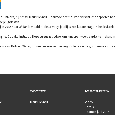
Chikara, bij sensei Mark Bicknell. Daarvoor heeft zij veel verschillende sporten b
de jeugdlessen.
e
 in 2015 haar 3
dan behaald. Colette volgt jaarlijks een karate-stage in het buitenl
bij het Gadaku Instituut. Deze cursus is bedoel om kinderen weerbaarder te maken. 
kenis van Rots en Water, dus een mooie aanvulling. Colette verzorgt cursussen Rots
DOCENT
MULTIMEDIA
ie
Mark Bicknell
Video
Foto's
Examen juni 2014