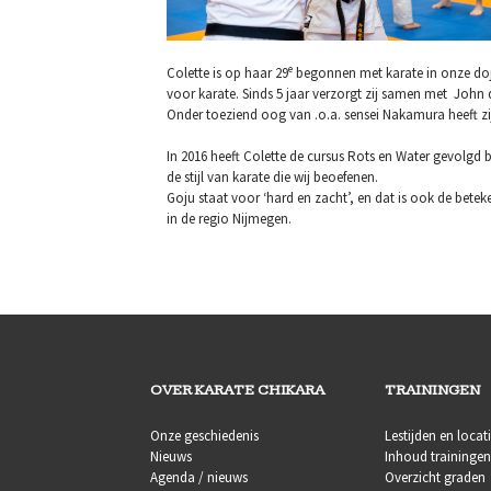
e
Colette is op haar 29
begonnen met karate in onze dojo 
voor karate. Sinds 5 jaar verzorgt zij samen met John 
Onder toeziend oog van .o.a. sensei Nakamura heeft zij
In 2016 heeft Colette de cursus Rots en Water gevolgd 
de stijl van karate die wij beoefenen.
Goju staat voor ‘hard en zacht’, en dat is ook de bete
in de regio Nijmegen.
OVER KARATE CHIKARA
TRAININGEN
Onze geschiedenis
Lestijden en locat
Nieuws
Inhoud trainingen
Agenda / nieuws
Overzicht graden