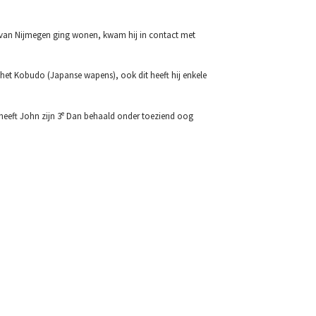
urt van Nijmegen ging wonen, kwam hij in contact met
t het Kobudo (Japanse wapens), ook dit heeft hij enkele
e
heeft John zijn 3
Dan behaald onder toeziend oog