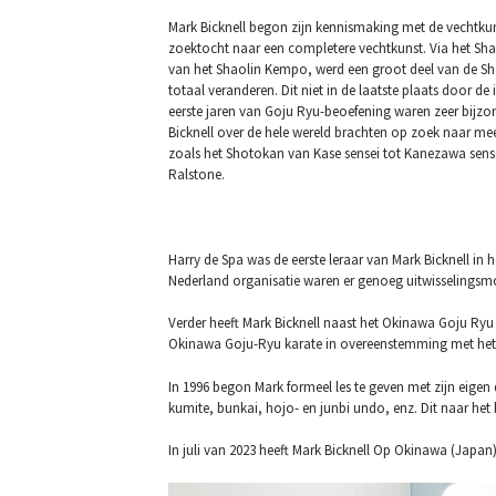
Mark Bicknell begon zijn kennismaking met de vechtkuns
zoektocht naar een completere vechtkunst. Via het Sha
van het Shaolin Kempo, werd een groot deel van de Sh
totaal veranderen. Dit niet in de laatste plaats door d
eerste jaren van Goju Ryu-beoefening waren zeer bijzon
Bicknell over de hele wereld brachten op zoek naar mee
zoals het Shotokan van Kase sensei tot Kanezawa sensei
Ralstone.
Harry de Spa was de eerste leraar van Mark Bicknell in
Nederland organisatie waren er genoeg uitwisselingsmog
Verder heeft Mark Bicknell naast het Okinawa Goju Ryu
Okinawa Goju-Ryu karate in overeenstemming met het 
In 1996 begon Mark formeel les te geven met zijn eige
kumite, bunkai, hojo- en junbi undo, enz. Dit naar he
In juli van 2023 heeft Mark Bicknell Op Okinawa (Japa