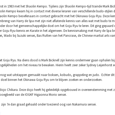
t in 1983 met het Shaolin Kempo. Tijdens zijn Shaolin Kempo-tijd trainde Mark Bick
olin Kempo kwam hij in contact met diverse leraren van verschillende budo-stijlen 
aolin Kempo beoefenaars in contact gebracht met het Okinawa Goju Ryu. Deze kenn
e inbreng van Harry de Spa met zijn niet aflatende kennis van alles wat met budo te
der door het gemeenschappelijke doel om het Goju Ryu te leren. Dit ging gepaard met
r Goju Ryu-kennis en Karate in het algemeen. De kennismaking met Harry de Spa brac
, Wado bij Suzuki sensei, Bas Rutten van het Pancrase, de Chinese martial arts van
 het Goju Ryu. Na diens dood is Mark Bicknell zijn kennis ondermeer gaan ophalen 
elijkheden om het niveau te bewaken. Hierin heeft zeer zeker Sydney Leijenhorst ee
 nog wat uitstappen gemaakt naar boksen, kobudo, grappeling en judo. Echter dit a
doel binnen het Okinawa Goju Ryu om te blijven zoeken en onderzoeken.
n dojo Chikara. Deze dojo heeft hij geleidelijk opgebouwd in overeenstemming met z
t boegbeeld van de IOGKF Higaonna Morio sensei.
n) zijn 7e dan graad gehaald onder toeziend oog van Nakamura sensei.