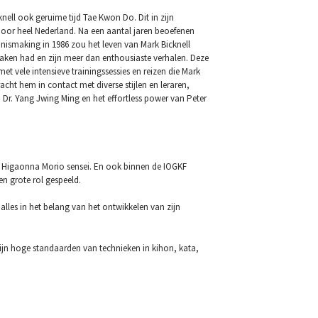
nell ook geruime tijd Tae Kwon Do. Dit in zijn
door heel Nederland. Na een aantal jaren beoefenen
ismaking in 1986 zou het leven van Mark Bicknell
 maken had en zijn meer dan enthousiaste verhalen. Deze
 vele intensieve trainingssessies en reizen die Mark
ht hem in contact met diverse stijlen en leraren,
 Dr. Yang Jwing Ming en het effortless power van Peter
bij Higaonna Morio sensei. En ook binnen de IOGKF
n grote rol gespeeld.
lles in het belang van het ontwikkelen van zijn
ijn hoge standaarden van technieken in kihon, kata,