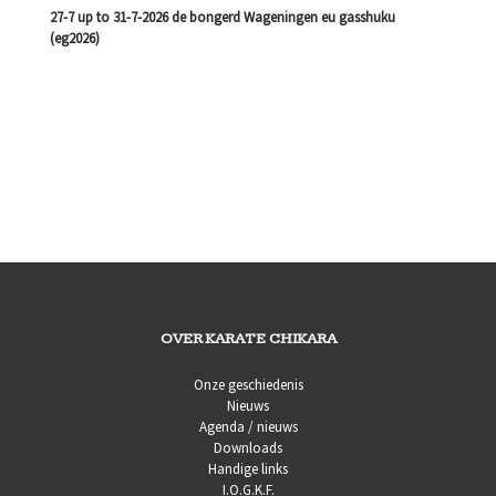
27-7 up to 31-7-2026 de bongerd Wageningen eu gasshuku
(eg2026)
OVER KARATE CHIKARA
Onze geschiedenis
Nieuws
Agenda / nieuws
Downloads
Handige links
I.O.G.K.F.